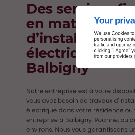
Des services fi
en matière
Your priva
d’installation
We use Cookies to
personalising conte
traffic and optimizi
électrique à
clicking "I Agree" 
from our providers
Balbigny
Notre entreprise est à votre disposit
vous avez besoin de travaux d'insta
électrique dans votre résidence ou 
entreprise à Balbigny, Roanne, ou d
environs. Nous vous garantissons un