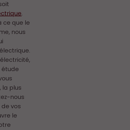
soit
ectrique
.
à ce que le
ême, nous
ui
 électrique.
lectricité,
e étude
 vous
 la plus
ctez-nous
 de vos
vre le
otre