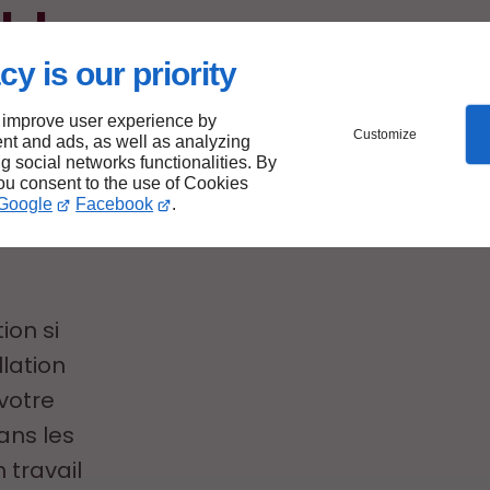
ables
cy is our priority
 improve user experience by
Customize
nt and ads, as well as analyzing
ng social networks functionalities. By
you consent to the use of Cookies
Google
Facebook
.
ion si
llation
votre
ans les
 travail