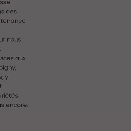
asse
ns des
intenance
r nous :
t
vices aux
bigny,
, y
t
priétés
us encore.