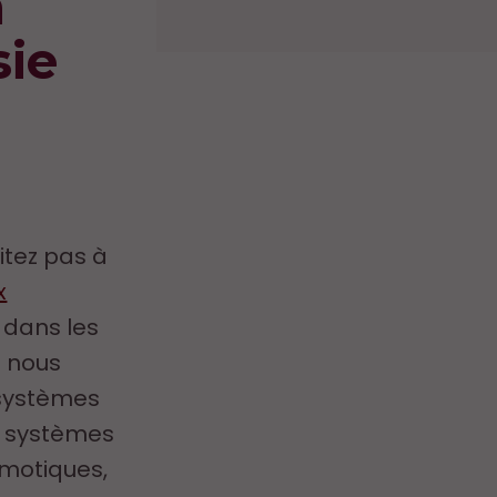
n
sie
itez pas à
x
s dans les
s nous
 systèmes
es systèmes
motiques,