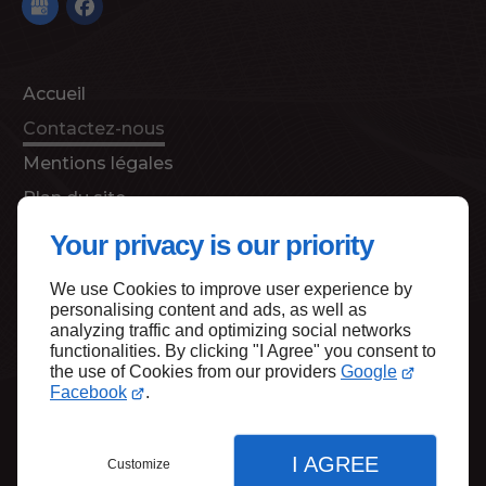
Accueil
Contactez-nous
Mentions légales
Plan du site
Your privacy is our priority
We use Cookies to improve user experience by
Haut de page
personalising content and ads, as well as
analyzing traffic and optimizing social networks
functionalities. By clicking "I Agree" you consent to
the use of Cookies from our providers
Google
Facebook
.
I AGREE
Customize