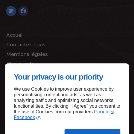
Accueil
Contactez-nous
Mentions légales
Plan du site
Your privacy is our priority
We use Cookies to improve user experience by
Haut de page
personalising content and ads, as well as
analyzing traffic and optimizing social networks
functionalities. By clicking "I Agree" you consent to
the use of Cookies from our providers
Google
Facebook
.